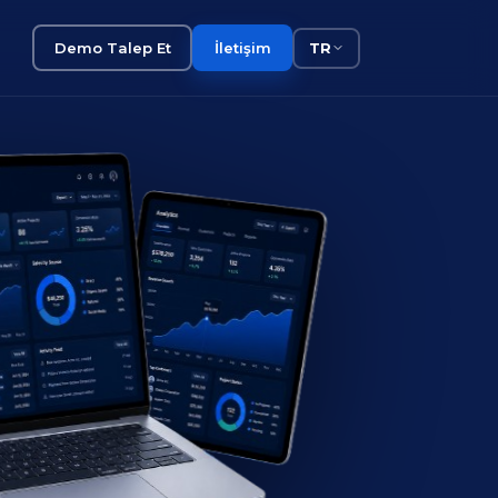
Demo Talep Et
İletişim
TR