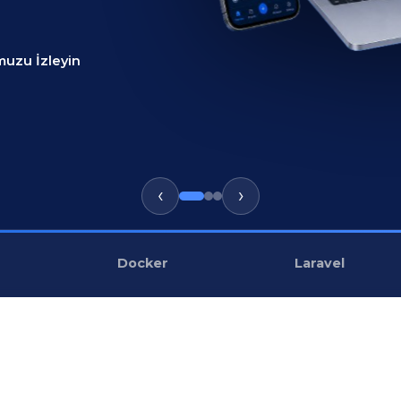
muzu İzleyin
‹
›
Docker
Laravel