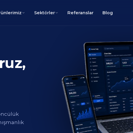
rünlerimiz
Sektörler
Referanslar
Blog
ruz,
öncülük
anışmanlık