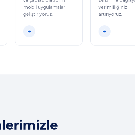
ve çapraz platform
birbirine bağlay
mobil uygulamalar
verimliliğinizi
geliştiriyoruz.
artırıyoruz.
nlerimizle